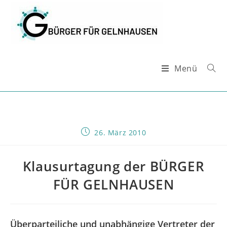
Zum
Inhalt
springen
Menü
Beitrag
26. März 2010
veröffentlicht:
Klausurtagung der BÜRGER
FÜR GELNHAUSEN
Überparteiliche und unabhängige Vertreter der