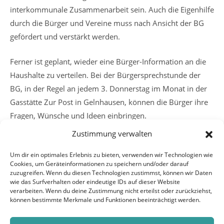
interkommunale Zusammenarbeit sein. Auch die Eigenhilfe
durch die Bürger und Vereine muss nach Ansicht der BG
gefördert und verstärkt werden.
Ferner ist geplant, wieder eine Bürger-Information an die
Haushalte zu verteilen. Bei der Bürgersprechstunde der
BG, in der Regel an jedem 3. Donnerstag im Monat in der
Gasstätte Zur Post in Gelnhausen, können die Bürger ihre
Fragen, Wünsche und Ideen einbringen.
Zustimmung verwalten
Weitere
Vorheriger Beitrag
Um dir ein optimales Erlebnis zu bieten, verwenden wir Technologien wie
Artikel
Cookies, um Geräteinformationen zu speichern und/oder darauf
Parkhaus „Altstadt“ – Eine Chance für die Oberstadt
ansehen
zuzugreifen. Wenn du diesen Technologien zustimmst, können wir Daten
Nächster Beitrag
wie das Surfverhalten oder eindeutige IDs auf dieser Website
verarbeiten. Wenn du deine Zustimmung nicht erteilst oder zurückziehst,
BG und Bürgermeister Stolz informieren über
können bestimmte Merkmale und Funktionen beeinträchtigt werden.
Housing Area