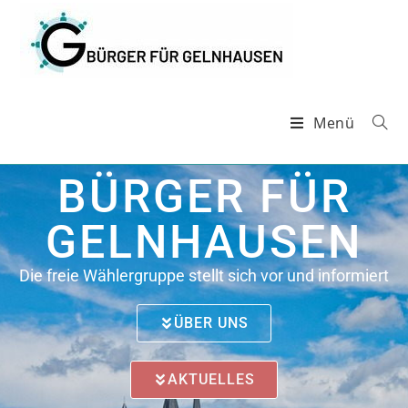
Menü
BÜRGER FÜR
GELNHAUSEN
Die freie Wählergruppe stellt sich vor und informiert
ÜBER UNS
AKTUELLES