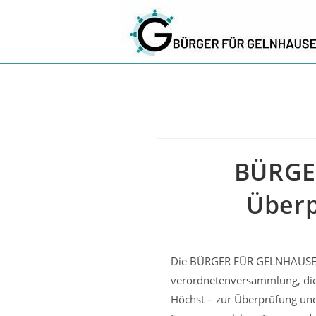
Zum
Inhalt
springen
BÜRGE
Überp
Die BÜRGER FÜR GELNHAUSEN f
verordnetenversammlung, die 
Höchst – zur Überprüfung und