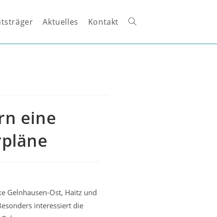
tsträger
Aktuelles
Kontakt
Website-
Suche
umschalten
n eine
rpläne
ke Gelnhausen-Ost, Haitz und
sonders interessiert die