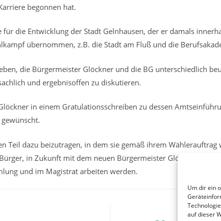
 Karriere begonnen hat.
le für die Entwicklung der Stadt Gelnhausen, der er damals innerha
hlkampf übernommen, z.B. die Stadt am Fluß und die Berufsakad
eben, die Bürgermeister Glöckner und die BG unterschiedlich be
sachlich und ergebnisoffen zu diskutieren.
löckner in einem Gratulationsschreiben zu dessen Amtseinführun
r gewünscht.
n Teil dazu beizutragen, in dem sie gemäß ihrem Wählerauftrag
ürger, in Zukunft mit dem neuen Bürgermeister Glöckner, konst
lung und im Magistrat arbeiten werden.
Um dir ein 
Geräteinfor
Technologie
auf dieser 