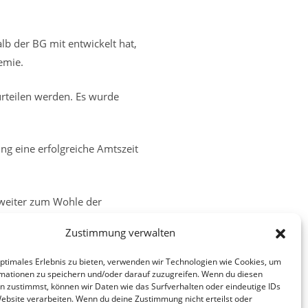
lb der BG mit entwickelt hat,
emie.
urteilen werden. Es wurde
g eine erfolgreiche Amtszeit
 weiter zum Wohle der
ruktiv und sachbezogen in
Zustimmung verwalten
optimales Erlebnis zu bieten, verwenden wir Technologien wie Cookies, um
mationen zu speichern und/oder darauf zuzugreifen. Wenn du diesen
n zustimmst, können wir Daten wie das Surfverhalten oder eindeutige IDs
Nächster Beitrag
Website verarbeiten. Wenn du deine Zustimmung nicht erteilst oder