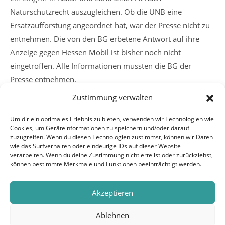
Naturschutzrecht auszugleichen. Ob die UNB eine
Ersatzaufforstung angeordnet hat, war der Presse nicht zu
entnehmen. Die von den BG erbetene Antwort auf ihre
Anzeige gegen Hessen Mobil ist bisher noch nicht
eingetroffen. Alle Informationen mussten die BG der
Presse entnehmen.
Zustimmung verwalten
Weitere
Vorheriger Beitrag
Um dir ein optimales Erlebnis zu bieten, verwenden wir Technologien wie
Artikel
Cookies, um Geräteinformationen zu speichern und/oder darauf
BG und BUND bei Demo gegen TTIP und CETA
ansehen
zuzugreifen. Wenn du diesen Technologien zustimmst, können wir Daten
Nächster Beitrag
wie das Surfverhalten oder eindeutige IDs auf dieser Website
verarbeiten. Wenn du deine Zustimmung nicht erteilst oder zurückziehst,
BG rufen zur Teilnahme an Demo gegen CETA am
können bestimmte Merkmale und Funktionen beeinträchtigt werden.
17.9.2016 auf
Akzeptieren
Ablehnen