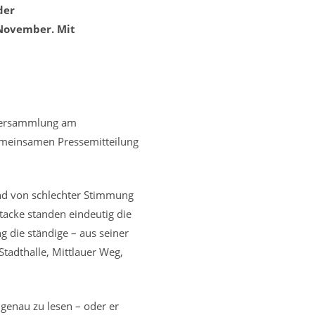
der
 November. Mit
nversammlung am
emeinsamen Pressemitteilung
 und von schlechter Stimmung
ttacke standen eindeutig die
g die ständige – aus seiner
Stadthalle, Mittlauer Weg,
 genau zu lesen – oder er