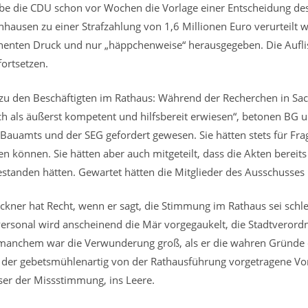
 die CDU schon vor Wochen die Vorlage einer Entscheidung de
lnhausen zu einer Strafzahlung von 1,6 Millionen Euro verurteilt
nenten Druck und nur „häppchenweise“ herausgegeben. Die Aufli
ortsetzen.
zu den Beschäftigten im Rathaus: Während der Recherchen in Sa
ch als äußerst kompetent und hilfsbereit erwiesen“, betonen BG 
 Bauamts und der SEG gefordert gewesen. Sie hätten stets für Fr
 können. Sie hätten aber auch mitgeteilt, dass die Akten berei
standen hätten. Gewartet hätten die Mitglieder des Ausschusses
öckner hat Recht, wenn er sagt, die Stimmung im Rathaus sei sch
ersonal wird anscheinend die Mär vorgegaukelt, die Stadtverordn
i manchem war die Verwunderung groß, als er die wahren Gründe 
 der gebetsmühlenartig von der Rathausführung vorgetragene Vorw
ser der Missstimmung, ins Leere.