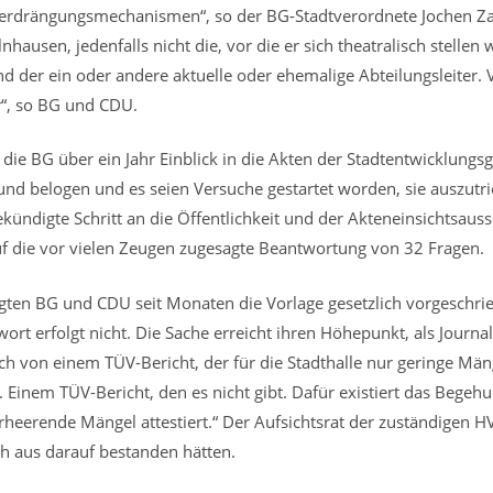
erdrängungsmechanismen“, so der BG-Stadtverordnete Jochen Zahn.
nhausen, jedenfalls nicht die, vor die er sich theatralisch stellen 
und der ein oder andere aktuelle oder ehemalige Abteilungsleiter. 
“, so BG und CDU.
ie BG über ein Jahr Einblick in die Akten der Stadtentwicklungsge
und belogen und es seien Versuche gestartet worden, sie auszutric
kündigte Schritt an die Öffentlichkeit und der Akteneinsichtsau
uf die vor vielen Zeugen zugesagte Beantwortung von 32 Fragen.
ngten BG und CDU seit Monaten die Vorlage gesetzlich vorgeschrie
ort erfolgt nicht. Die Sache erreicht ihren Höhepunkt, als Journa
lich von einem TÜV-Bericht, der für die Stadthalle nur geringe Mä
Einem TÜV-Bericht, den es nicht gibt. Dafür existiert das Begehu
heerende Mängel attestiert.“ Der Aufsichtsrat der zuständigen HV
ch aus darauf bestanden hätten.