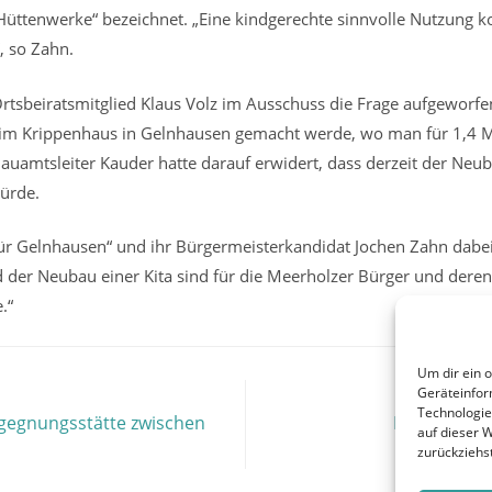
 Hüttenwerke“ bezeichnet. „Eine kindgerechte sinnvolle Nutzung k
, so Zahn.
tsbeiratsmitglied Klaus Volz im Ausschuss die Frage aufgeworfe
 beim Krippenhaus in Gelnhausen gemacht werde, wo man für 1,4 
auamtsleiter Kauder hatte darauf erwidert, dass derzeit der Neuba
würde.
ür Gelnhausen“ und ihr Bürgermeisterkandidat Jochen Zahn dabei:
der Neubau einer Kita sind für die Meerholzer Bürger und deren
.“
Um dir ein 
Geräteinfor
Technologie
gegnungsstätte zwischen
Bürgervers
auf dieser 
zurückziehs