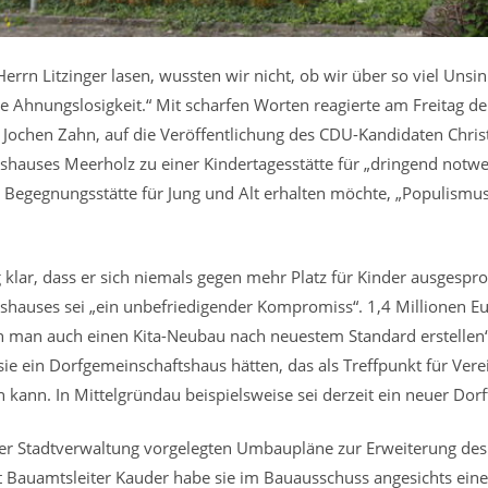
rrn Litzinger lasen, wussten wir nicht, ob wir über so viel Unsin
e Ahnungslosigkeit.“ Mit scharfen Worten reagierte am Freitag d
 Jochen Zahn, auf die Veröffentlichung des CDU-Kandidaten Christ
auses Meerholz zu einer Kindertagesstätte für „dringend notwend
s Begegnungsstätte für Jung und Alt erhalten möchte, „Populismu
g klar, dass er sich niemals gegen mehr Platz für Kinder ausgesp
auses sei „ein unbefriedigender Kompromiss“. 1,4 Millionen Eur
n man auch einen Kita-Neubau nach neuestem Standard erstellen“
e ein Dorfgemeinschaftshaus hätten, das als Treffpunkt für Verei
n kann. In Mittelgründau beispielsweise sei derzeit ein neuer Dor
r Stadtverwaltung vorgelegten Umbaupläne zur Erweiterung des
bst Bauamtsleiter Kauder habe sie im Bauausschuss angesichts ei