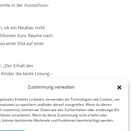
onnte in der Aussschuss-
n, ob ein Neubau nicht
Millionen Euro Räume nach
u einer Kita auf einer
 „Der Erhalt des
 Kinder die beste Lösung –
Zustimmung verwalten
optimales Erlebnis zu bieten, verwenden wir Technologien wie Cookies, um
Nächster Beitrag
mationen zu speichern und/oder darauf zuzugreifen. Wenn du diesen
n zustimmst, können wir Daten wie das Surfverhalten oder eindeutige IDs
ammlung gegen geplante Monsterbrücke
Website verarbeiten. Wenn du deine Zustimmung nicht erteilst oder
t, können bestimmte Merkmale und Funktionen beeinträchtigt werden.