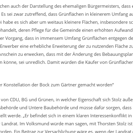
chen auch der Darstellung des ehemaligen Bürgermeisters, dass e
 Es sei zwar zutreffend, dass Grünflächen in kleinerem Umfang a
i habe es sich aber um weitaus kleinere Flächen, insbesondere 
handelt, deren Pflege für die Gemeinde einen erhöhten Aufwand b
her Vorgang, dass in immensem Umfang Grünflächen entgegen 
 Erwerber eine erhebliche Erweiterung der zu nutzenden Fläche zur
den Anschein zu erwecken, dass mit der Änderung des Bebauungspl
en könne, sei unredlich. Damit würden die Käufer von Grünflächen
eser Konstellation der Bock zum Gärtner gemacht worden“
r von CDU, BG und Grünen, in welcher Eigenschaft sich Stolz äußer
ehörde und Untere Baubehörde und müsse dafür sorgen, dass i
lt werde. „Er befindet sich in einem klaren Interessenkonflikt in
 Landrat. Im Volksmund würde man sagen, mit Thorsten Stolz ist i
den. Ein Beitrag zur Versachlichung wäre es, wenn der Landrat d