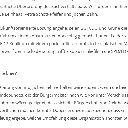
htliche Überprüfung des Sachverhalts bäte. Wir fordern ihn hierz
e Leinhaas, Petra Schott-Pfeifer und Jochen Zahn.
zukunftsorientierte Lösung angehe, seien BG, CDU und Grüne die 
erfahrens einen konstruktiven Vorschlag gemacht hätten. Leider 
FDP-Koalition mit einem parteipolitisch motivierten taktischen 
wurf der Blockadehaltung trifft also ausschließlich die SPD/FDP-
löckner?
 Klärung von möglichen Fehlverhalten wäre zudem, wenn die bei
ndebundes, die der Bürgermeister nach wie vor unter Verschluss 
ahmen wären geeignet, dass sich die Bürgerschaft von Gelnhausen
rtlichen machen könnte. Dabei sei davon auszugehen, dass sich
utig ergebe, welche Empfehlung diese Organisation Thorsten St