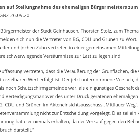
en auf Stellungnahme des ehemaligen Bürgermeisters zum
09.20
Bürgermeister der Stadt Gelnhausen, Thorsten Stolz, zum Thema
 melden sich nun die Vertreter von BG, CDU und Grünen zu Wort.
feifer und Jochen Zahn vertreten in einer gemeinsamen Mitteilun
re schwerwiegende Versäumnisse zur Last zu legen sind.
ffassung vertreten, dass die Veräußerung der Grünflächen, die wi
 erzielbaren Wert erfolgt ist. Der jetzt unternommene Versuch, 
s noch Schutzschirmgemeinde war, als ein günstiges Geschäft dar
nd Verteidigungsmanöver des unter Druck geratenen ehemaligen 
 BG, CDU und Grünen im Akteneinsichtsausschuss „Mittlauer Weg“.
tenversammlung nicht zur Entscheidung vorgelegt. Dies sei ein k
mmung hätte er niemals erhalten, da der Verkauf gegen den Beba
ruch darstellt.“