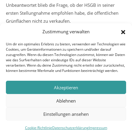
Unbeantwortet blieb die Frage, ob der HSGB in seiner
ersten Stellungnahme empfohlen habe, die öffentlichen
Grünflächen nicht zu verkaufen.
Zustimmung verwalten
Weitere
Vorheriger Beitrag
Um dir ein optimales Erlebnis zu bieten, verwenden wir Technologien wie
Artikel
Cookies, um Geräteinformationen zu speichern und/oder darauf
Vorerst keine regelmäßigen monatlichen öffentlichen
ansehen
zuzugreifen. Wenn du diesen Technologien zustimmst, können wir Daten
Treffen der BG
wie das Surfverhalten oder eindeutige IDs auf dieser Website
verarbeiten. Wenn du deine Zustimmung nicht erteilst oder zurückziehst,
Nächster Beitrag
können bestimmte Merkmale und Funktionen beeinträchtigt werden.
BG, CDU und Grüne machen Ernst
Akzeptieren
Ablehnen
Einstellungen ansehen
Copyright 2026 - BÜRGER FÜR GELNHAUSEN |
IMPRESSUM
|
DATENSCHUTZERKLÄRUNG
|
Cookie-Richtlinie
Datenschutzerklärung
Impressum