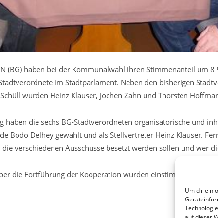
(BG) haben bei der Kommunalwahl ihren Stimmenanteil um 8 %
Stadtverordnete im Stadtparlament. Neben den bisherigen Stadt
chüll wurden Heinz Klauser, Jochen Zahn und Thorsten Hoffman
ung haben die sechs BG-Stadtverordneten organisatorische und in
de Bodo Delhey gewählt und als Stellvertreter Heinz Klauser. Fe
die verschiedenen Ausschüsse besetzt werden sollen und wer di
er die Fortführung der Kooperation wurden einstimmig befürwor
Um dir ein 
Geräteinfor
Technologie
auf dieser 