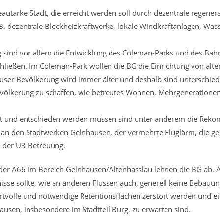
eautarke Stadt, die erreicht werden soll durch dezentrale regenera
B. dezentrale Blockheizkraftwerke, lokale Windkraftanlagen, Was
 sind vor allem die Entwicklung des Coleman-Parks und des Bah
chließen. Im Coleman-Park wollen die BG die Einrichtung von alt
er Bevölkerung wird immer älter und deshalb sind unterschiedl
evölkerung zu schaffen, wie betreutes Wohnen, Mehrgeneratione
ert und entschieden werden müssen sind unter anderem die Reko
g an den Stadtwerken Gelnhausen, der vermehrte Fluglärm, die ge
u der U3-Betreuung.
 der A66 im Bereich Gelnhausen/Altenhasslau lehnen die BG ab. 
se sollte, wie an anderen Flüssen auch, generell keine Bebauun
ertvolle und notwendige Retentionsflächen zerstört werden und e
usen, insbesondere im Stadtteil Burg, zu erwarten sind.