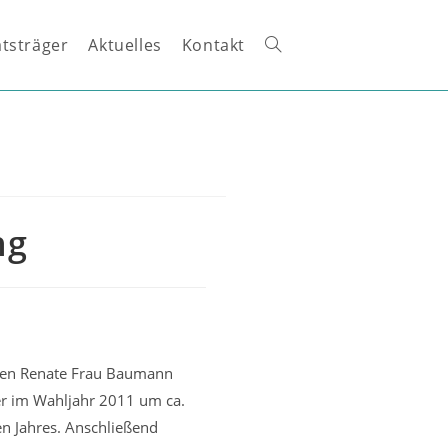
tsträger
Aktuelles
Kontakt
Website-
Suche
umschalten
ng
den Renate Frau Baumann
eder im Wahljahr 2011 um ca.
en Jahres. Anschließend