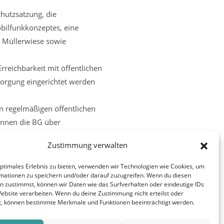
hutzsatzung, die
bilfunkkonzeptes, eine
h Müllerwiese sowie
rreichbarkeit mit öffentlichen
sorgung eingerichtet werden
n regelmäßigen öffentlichen
önnen die BG über
Zustimmung verwalten
optimales Erlebnis zu bieten, verwenden wir Technologien wie Cookies, um
Nächster Beitrag
mationen zu speichern und/oder darauf zuzugreifen. Wenn du diesen
n zustimmst, können wir Daten wie das Surfverhalten oder eindeutige IDs
 Feuerwehrgerätehauses Hailer-Meerholz
Website verarbeiten. Wenn du deine Zustimmung nicht erteilst oder
durch den Bauausschuss
t, können bestimmte Merkmale und Funktionen beeinträchtigt werden.