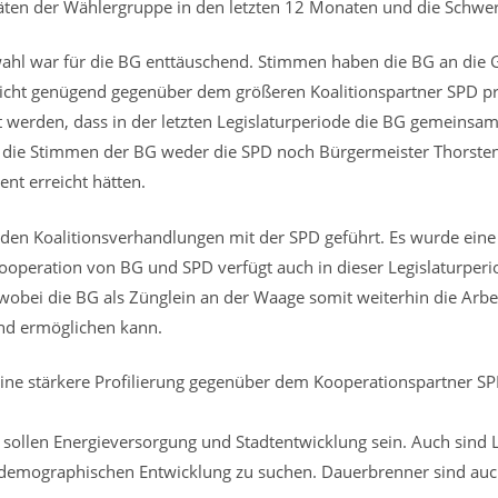
itäten der Wählergruppe in den letzten 12 Monaten und die Schwe
hl war für die BG enttäuschend. Stimmen haben die BG an die 
nicht genügend gegenüber dem größeren Koalitionspartner SPD pro
t werden, dass in der letzten Legislaturperiode die BG gemeinsam
ie Stimmen der BG weder die SPD noch Bürgermeister Thorsten
ent erreicht hätten.
 Koalitionsverhandlungen mit der SPD geführt. Es wurde eine F
Kooperation von BG und SPD verfügt auch in dieser Legislaturper
wobei die BG als Zünglein an der Waage somit weiterhin die Arbe
und ermöglichen kann.
ine stärkere Profilierung gegenüber dem Kooperationspartner SP
 sollen Energieversorgung und Stadtentwicklung sein. Auch sind
emographischen Entwicklung zu suchen. Dauerbrenner sind auch 