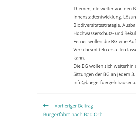
Themen, die weiter von den BG
Innenstadtentwicklung, Lösun
Biodiversitätsstrategie, Ausb
Hochwasserschutz- und Rekul
Ferner wollen die BG eine Auf
Verkehrsmitteln erstellen la
kann.
Die BG wollen sich weiterhin
Sitzungen der BG an jedem 3
info@buegerfuergelnhausen.d
Weitere
Vorheriger Beitrag
Artikel
Bürgerfahrt nach Bad Orb
ansehen