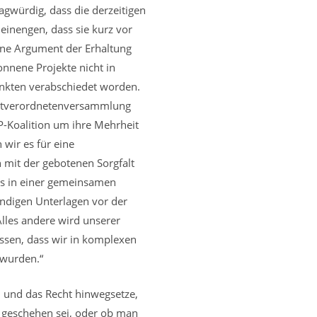
gwürdig, dass die derzeitigen
inengen, dass sie kurz vor
ene Argument der Erhaltung
nnene Projekte nicht in
punkten verabschiedet worden.
tadtverordnetenversammlung
DP-Koalition um ihre Mehrheit
 wir es für eine
n mit der gebotenen Sorgfalt
 es in einer gemeinsamen
endigen Unterlagen vor der
lles andere wird unserer
üssen, dass wir in komplexen
 wurden.“
n und das Recht hinwegsetze,
 geschehen sei, oder ob man