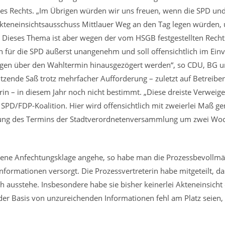
des Rechts. „Im Übrigen würden wir uns freuen, wenn die SPD und 
 Akteneinsichtsausschuss Mittlauer Weg an den Tag legen würden,
Dieses Thema ist aber wegen der vom HSGB festgestellten Recht
in für die SPD äußerst unangenehm und soll offensichtlich im Ei
ägen über den Wahltermin hinausgezögert werden“, so CDU, BG u
tzende Saß trotz mehrfacher Aufforderung – zuletzt auf Betreibe
in – in diesem Jahr noch nicht bestimmt. „Diese dreiste Verweige
r SPD/FDP-Koalition. Hier wird offensichtlich mit zweierlei Maß
bung des Termins der Stadtverordnetenversammlung um zwei Wo
ene Anfechtungsklage angehe, so habe man die Prozessbevollmäch
nformationen versorgt. Die Prozessvertreterin habe mitgeteilt, d
h ausstehe. Insbesondere habe sie bisher keinerlei Akteneinsicht e
der Basis von unzureichenden Informationen fehl am Platz seien, 