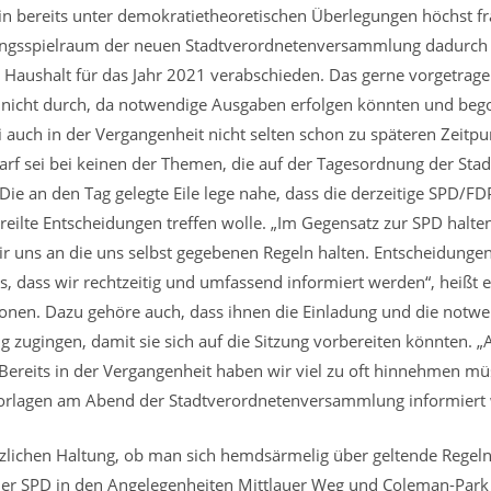
in bereits unter demokratietheoretischen Überlegungen höchst fra
ngsspielraum der neuen Stadtverordnetenversammlung dadurch e
 Haushalt für das Jahr 2021 verabschieden. Das gerne vorgetrag
e nicht durch, da notwendige Ausgaben erfolgen könnten und bego
i auch in der Vergangenheit nicht selten schon zu späteren Zeit
arf sei bei keinen der Themen, die auf der Tagesordnung der S
 Die an den Tag gelegte Eile lege nahe, dass die derzeitige SPD/F
eilte Entscheidungen treffen wolle. „Im Gegensatz zur SPD halten
wir uns an die uns selbst gegebenen Regeln halten. Entscheidunge
us, dass wir rechtzeitig und umfassend informiert werden“, heißt
ionen. Dazu gehöre auch, dass ihnen die Einladung und die notw
ugingen, damit sie sich auf die Sitzung vorbereiten könnten. „A
 Bereits in der Vergangenheit haben wir viel zu oft hinnehmen m
Vorlagen am Abend der Stadtverordnetenversammlung informiert
ätzlichen Haltung, ob man sich hemdsärmelig über geltende Regel
der SPD in den Angelegenheiten Mittlauer Weg und Coleman-Park