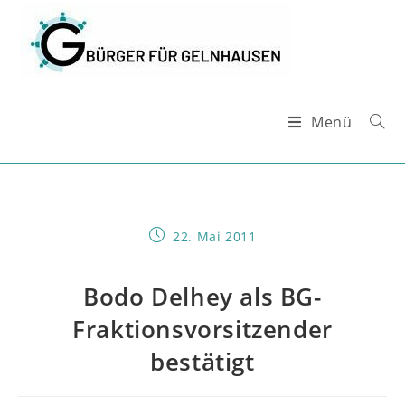
Zum
Inhalt
springen
Menü
Beitrag
22. Mai 2011
veröffentlicht:
Bodo Delhey als BG-
Fraktionsvorsitzender
bestätigt