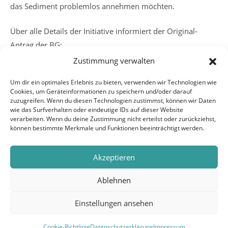
das Sediment problemlos annehmen möchten.
Über alle Details der Initiative informiert der Original-
Antrag der BG:
Zustimmung verwalten
Um dir ein optimales Erlebnis zu bieten, verwenden wir Technologien wie
Cookies, um Geräteinformationen zu speichern und/oder darauf
Weitere
Vorheriger Beitrag
zuzugreifen. Wenn du diesen Technologien zustimmst, können wir Daten
Artikel
Volle Zustimmung für mehr Schutz vor Starkregen
wie das Surfverhalten oder eindeutige IDs auf dieser Website
ansehen
verarbeiten. Wenn du deine Zustimmung nicht erteilst oder zurückziehst,
Nächster Beitrag
können bestimmte Merkmale und Funktionen beeinträchtigt werden.
BG fordern Senkung der Grundsteuer B
Akzeptieren
Ablehnen
Einstellungen ansehen
Copyright 2026 - BÜRGER FÜR GELNHAUSEN |
IMPRESSUM
|
DATENSCHUTZERKLÄRUNG
|
Cookie-Richtlinie
Datenschutzerklärung
Impressum