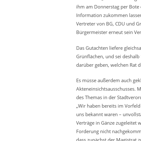
ihm am Donnerstag per Bote e
Information zukommen lassen.
Vertreter von BG, CDU und Grü
Bürgermeister erneut sein Ver
Das Gutachten liefere gleichs
Grünflächen, und sei deshalb 
darüber geben, welchen Rat d
Es müsse außerdem auch geklä
Akteneinsichtsausschusses. M
des Themas in der Stadtvero
„Wir haben bereits im Vorfel
uns bekannt waren – unvollst
Verträge in Gänze zugeleitet
Forderung nicht nachgekommen
dass zunächst der Magistrat z