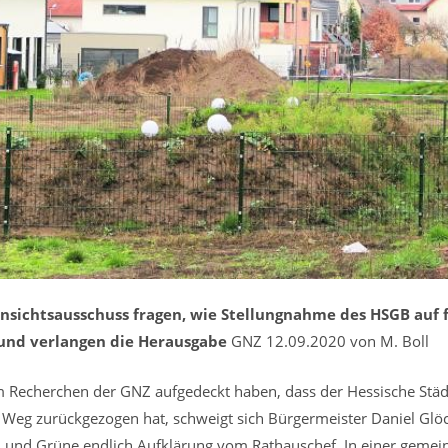
insichtsausschuss fragen, wie Stellungnahme des HSGB auf 
nd verlangen die Herausgabe
GNZ 12.09.2020 von M. Boll
 Recherchen der GNZ aufgedeckt haben, dass der Hessische Stä
Weg zurückgezogen hat, schweigt sich Bürgermeister Daniel Glöc
und Grüne endlich Aufklärung vom Rathauschef. In einer gemein