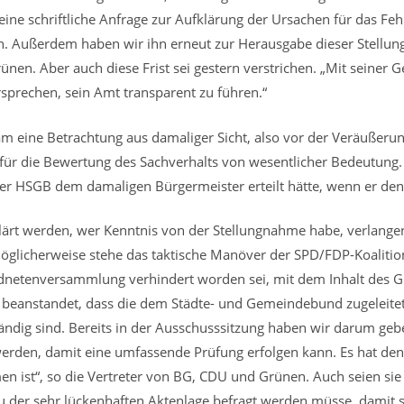
ine schriftliche Anfrage zur Aufklärung der Ursachen für das Fe
 Außerdem haben wir ihn erneut zur Herausgabe dieser Stellung
nen. Aber auch diese Frist sei gestern verstrichen. „Mit seiner 
sprechen, sein Amt transparent zu führen.“
am eine Betrachtung aus damaliger Sicht, also vor der Veräußerun
für die Bewertung des Sachverhalts von wesentlicher Bedeutung. L
er HSGB dem damaligen Bürgermeister erteilt hätte, wenn er denn
rt werden, wer Kenntnis von der Stellungnahme habe, verlangen
öglicherweise stehe das taktische Manöver der SPD/FDP-Koaliti
rdnetenversammlung verhindert worden sei, mit dem Inhalt des
d beanstandet, dass die dem Städte- und Gemeindebund zugeleitet
ändig sind. Bereits in der Ausschusssitzung haben wir darum ge
 werden, damit eine umfassende Prüfung erfolgen kann. Es hat de
 ist“, so die Vertreter von BG, CDU und Grünen. Auch seien sie
u der sehr lückenhaften Aktenlage befragt werden müsse, damit si