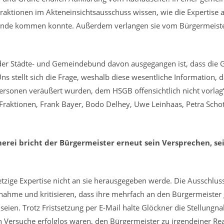
Fraktionen im Akteneinsichtsausschuss wissen, wie die Expertise a
tande kommen konnte. Außerdem verlangen sie vom Bürgermeiste
der Städte- und Gemeindebund davon ausgegangen ist, dass die 
ns stellt sich die Frage, weshalb diese wesentliche Information, 
rsonen veräußert wurden, dem HSGB offensichtlich nicht vorlag“,
Fraktionen, Frank Bayer, Bodo Delhey, Uwe Leinhaas, Petra Schot
erei bricht der Bürgermeister erneut sein Versprechen, se
jetzige Expertise nicht an sie herausgegeben werde. Die Ausschlus
gnahme und kritisieren, dass ihre mehrfach an den Bürgermeister
seien. Trotz Fristsetzung per E-Mail halte Glöckner die Stellungn
en Versuche erfolglos waren, den Bürgermeister zu irgendeiner R