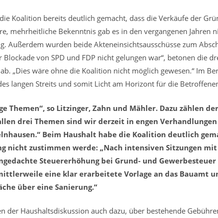
die Koalition bereits deutlich gemacht, dass die Verkäufe der Gr
are, mehrheitliche Bekenntnis gab es in den vergangenen Jahren ni
. Außerdem wurden beide Akteneinsichtsausschüsse zum Abschl
 Blockade von SPD und FDP nicht gelungen war“, betonen die drei
 ab. „Dies wäre ohne die Koalition nicht möglich gewesen.“ Im Ber
des langen Streits und somit Licht am Horizont für die Betroffene
ige Themen“, so Litzinger, Zahn und Mähler. Dazu zählen der
allen drei Themen sind wir derzeit in engen Verhandlungen
lnhausen.“ Beim Haushalt habe die Koalition deutlich gemac
g nicht zustimmen werde: „Nach intensiven Sitzungen mit
ie angedachte Steuererhöhung bei Grund- und Gewerbesteuer
ittlerweile eine klar erarbeitete Vorlage an das Bauamt u
äche über eine Sanierung.“
en der Haushaltsdiskussion auch dazu, über bestehende Gebühre