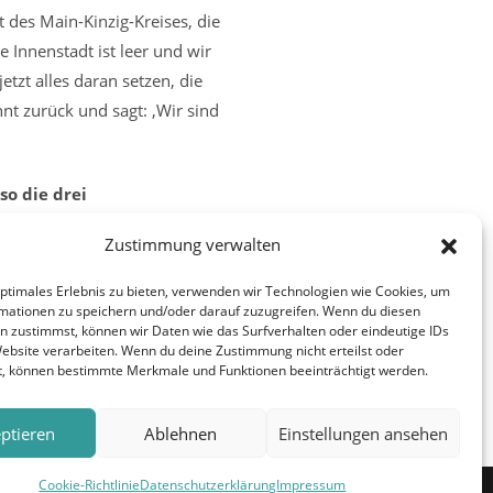
t des Main-Kinzig-Kreises, die
 Innenstadt ist leer und wir
zt alles daran setzen, die
t zurück und sagt: ‚Wir sind
so die drei
Zustimmung verwalten
optimales Erlebnis zu bieten, verwenden wir Technologien wie Cookies, um
Nächster Beitrag
mationen zu speichern und/oder darauf zuzugreifen. Wenn du diesen
n zustimmst, können wir Daten wie das Surfverhalten oder eindeutige IDs
Auch in Gelnhausen – Mit dem Fahrrad von
Website verarbeiten. Wenn du deine Zustimmung nicht erteilst oder
der Müllerwiese zum Glashaus
t, können bestimmte Merkmale und Funktionen beeinträchtigt werden.
ptieren
Ablehnen
Einstellungen ansehen
Cookie-Richtlinie
Datenschutzerklärung
Impressum