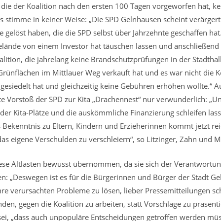
 die der Koalition nach den ersten 100 Tagen vorgeworfen hat, kei
es stimme in keiner Weise: „Die SPD Gelnhausen scheint verärgert
 gelöst haben, die die SPD selbst über Jahrzehnte geschaffen hat
Gelände von einem Investor hat täuschen lassen und anschließend
oalition, die jahrelang keine Brandschutzprüfungen in der Stadthal
al Grünflächen im Mittlauer Weg verkauft hat und es war nicht die Ko
esiedelt hat und gleichzeitig keine Gebühren erhöhen wollte.“ A
te Vorstoß der SPD zur Kita „Drachennest“ nur verwunderlich: „U
der Kita-Plätze und die auskömmliche Finanzierung schleifen lass
s Bekenntnis zu Eltern, Kindern und Erzieherinnen kommt jetzt rei
as eigene Verschulden zu verschleiern“, so Litzinger, Zahn und M
se Altlasten bewusst übernommen, da sie sich der Verantwortun
n: „Deswegen ist es für die Bürgerinnen und Bürger der Stadt Ge
ihre verursachten Probleme zu lösen, lieber Pressemitteilungen s
den, gegen die Koalition zu arbeiten, statt Vorschläge zu präsenti
sei, „dass auch unpopuläre Entscheidungen getroffen werden mü