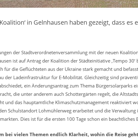
Koalition‘ in Gelnhausen haben gezeigt, dass es 
tzungen der Stadtverordnetenversammlung mit der neuen Koalition
sen ist auf Antrag der Koalition der Städteinitiative ‚Tempo 30‘ 
h für die Geflüchteten aus der Ukraine stark gemacht und befasst 
der Ladeinfrastruktur für E-Mobilität. Gleichzeitig sind präven
abschiedet, ein Änderungsantrag zum Thema Bürgersolarparks ei
acht, die unter anderem auch Schottergärten regelt, die Altstad
ht und das hauptamtliche Klimaschutzmanagement reaktiviert wor
r den Schulstandort Lohmühlenweg erarbeitet und die Verwaltung i
arkten. Dies ist für die ersten 100 Tage schon ein beachtliches 
em bei vielen Themen endlich Klarheit, wohin die Reise geht