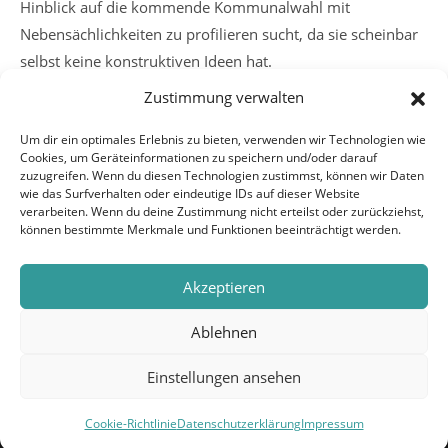
Hinblick auf die kommende Kommunalwahl mit
Nebensächlichkeiten zu profilieren sucht, da sie scheinbar
selbst keine konstruktiven Ideen hat.
Zustimmung verwalten
Weitere
Vorheriger Beitrag
Um dir ein optimales Erlebnis zu bieten, verwenden wir Technologien wie
Artikel
Cookies, um Geräteinformationen zu speichern und/oder darauf
SPD, BG und FDP ziehen positive Bilanz ihrer Arbeit
ansehen
zuzugreifen. Wenn du diesen Technologien zustimmst, können wir Daten
und entgegnen CDU Kritik
wie das Surfverhalten oder eindeutige IDs auf dieser Website
verarbeiten. Wenn du deine Zustimmung nicht erteilst oder zurückziehst,
Nächster Beitrag
können bestimmte Merkmale und Funktionen beeinträchtigt werden.
Solare Wärme nutzen
Akzeptieren
Ablehnen
Einstellungen ansehen
Copyright 2026 - BÜRGER FÜR GELNHAUSEN |
IMPRESSUM
|
DATENSCHUTZERKLÄRUNG
|
Cookie-Richtlinie
Datenschutzerklärung
Impressum